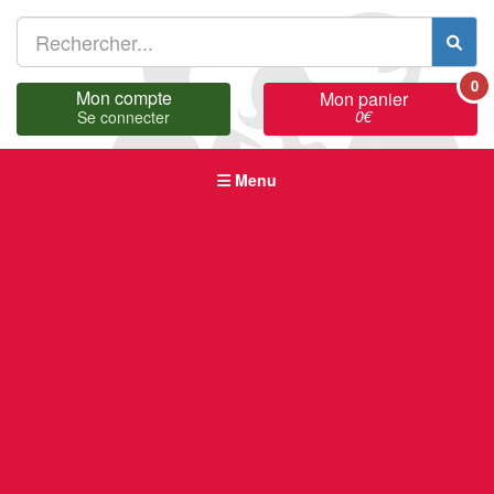
0
Mon compte
Mon panier
0
€
Se connecter
Menu