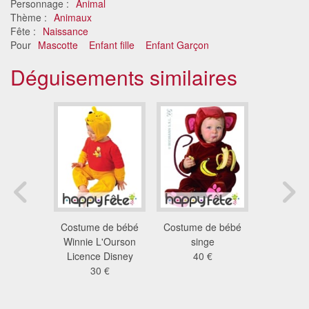
Personnage :
Animal
Thème :
Animaux
Fête :
Naissance
Pour
Mascotte
Enfant fille
Enfant Garçon
Déguisements similaires
ent loup
Costume de bébé
Costume de bébé
Costume 
nfant
Winnie L'Ourson
singe
ou
 €
Licence Disney
40 €
24
30 €