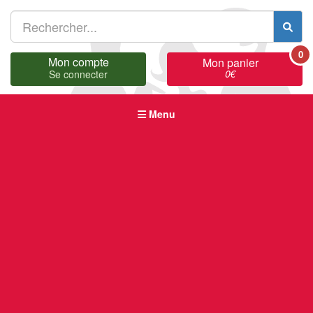
0
Mon compte
Mon panier
0
€
Se connecter
Menu