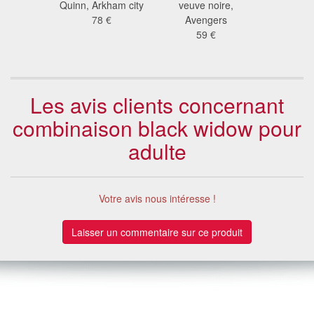
Quinn,
Quinn, Arkham city
veuve noire,
catw
 luxe
78 €
Avengers
35
 €
59 €
Les avis clients concernant
combinaison black widow pour
adulte
Votre avis nous intéresse !
Laisser un commentaire sur ce produit