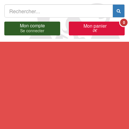
0
Mon compte
Mon panier
0
€
Se connecter