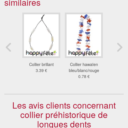
similaires
os vaudou
Collier brillant
Collier hawaïen
Collerett
9 €
3.39 €
bleu/blanc/rouge
de c
0.78 €
8.2
Les avis clients concernant
collier préhistorique de
longues dents