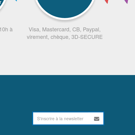
r
 10h à
Visa, Mastercard, CB, Paypal,
virement, chèque, 3D-SECURE