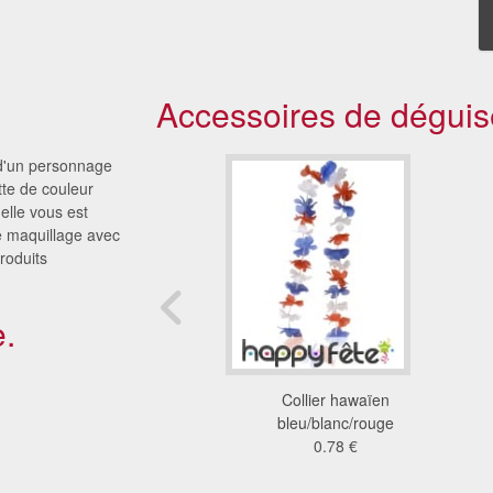
Accessoires de déguis
 d'un personnage
tte de couleur
elle vous est
e maquillage avec
roduits
.
Oktoberfest de fleurs
Collier hawaïen
1.44 €
bleu/blanc/rouge
0.78 €