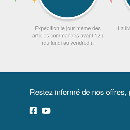
Expédition le jour même des
La li
articles commandés avant 12h
(du lundi au vendredi).
Restez informé de nos offres,