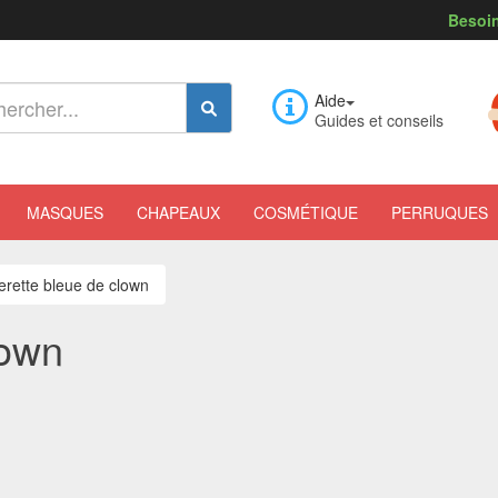
Besoin
Aide
Guides et conseils
MASQUES
CHAPEAUX
COSMÉTIQUE
PERRUQUES
erette bleue de clown
lown