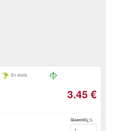
En stock.
3.45
€
Quantitï¿½