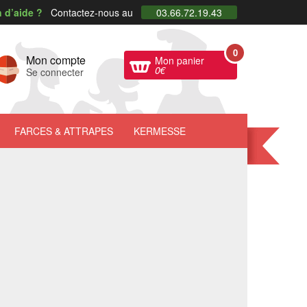
 d’aide ?
Contactez-nous au
03.66.72.19.43
0
Mon compte
Mon panier
0
€
Se connecter
FARCES
& ATTRAPES
KERMESSE