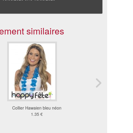
ement similaires
Collier Hawaien bleu néon
Collier amulette
1.35 €
5.02 €