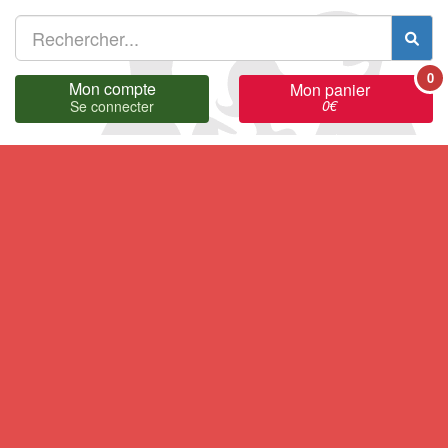
0
Mon compte
Mon panier
0
€
Se connecter