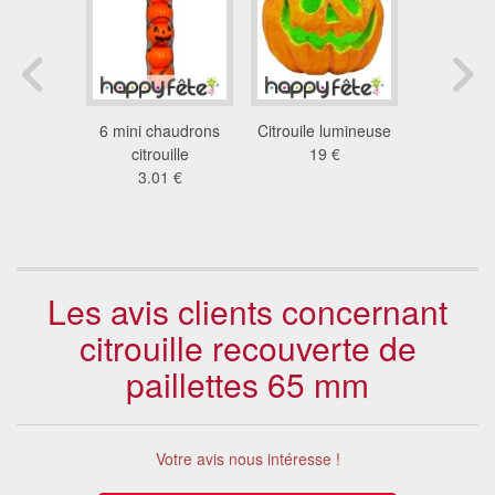
0 plumes
6 mini chaudrons
Citrouile lumineuse
Sachet 5
d plat 15
citrouille
19 €
orange pie
m
3.01 €
c
3 €
2.4
Les avis clients concernant
citrouille recouverte de
paillettes 65 mm
Votre avis nous intéresse !