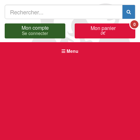
0
Mon compte
Mon panier
0
€
Se connecter
Menu