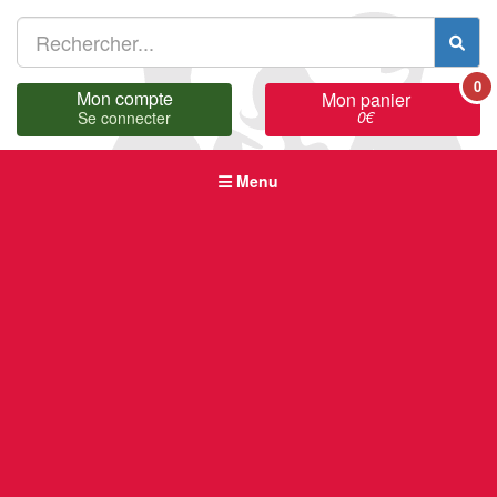
0
Mon compte
Mon panier
0
€
Se connecter
Menu