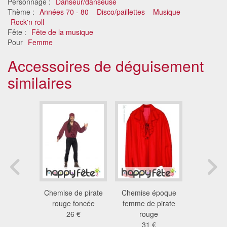
Personnage :
Danseur/danseuse
Thème :
Années 70 - 80
Disco/paillettes
Musique
Rock'n roll
Fête :
Fête de la musique
Pour
Femme
Accessoires de déguisement
similaires
 jaune
Chemise de pirate
Chemise époque
Haut i
he femme
rouge foncée
femme de pirate
zombie po
 €
26 €
rouge
21
31 €