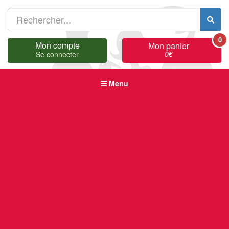
0
Mon compte
Mon panier
0
€
Se connecter
Menu