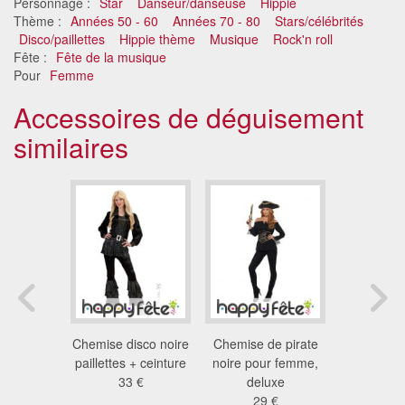
Personnage :
Star
Danseur/danseuse
Hippie
Thème :
Années 50 - 60
Années 70 - 80
Stars/célébrités
Disco/paillettes
Hippie thème
Musique
Rock'n roll
Fête :
Fête de la musique
Pour
Femme
Accessoires de déguisement
similaires
oire unie
Chemise disco noire
Chemise de pirate
Chemise 
rate
paillettes + ceinture
noire pour femme,
femme de p
 €
33 €
deluxe
31
29 €