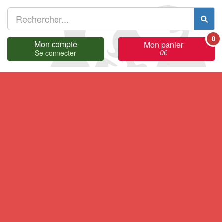
0
Mon compte
Mon panier
0
€
Se connecter