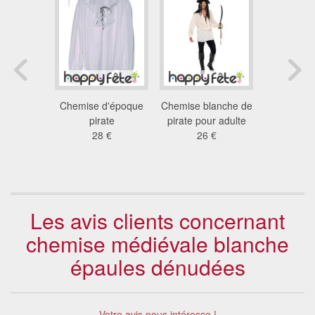
 disco
Chemise d'époque
Chemise blanche de
Chemise b
illettes +
pirate
pirate pour adulte
frouf
ture
28 €
26 €
24
 €
Les avis clients concernant
chemise médiévale blanche
épaules dénudées
Votre avis nous intéresse !