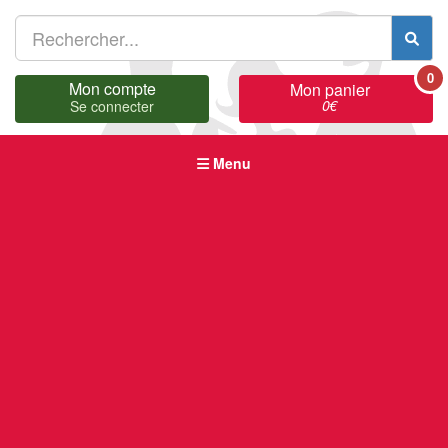
0
Mon compte
Mon panier
0
€
Se connecter
Menu