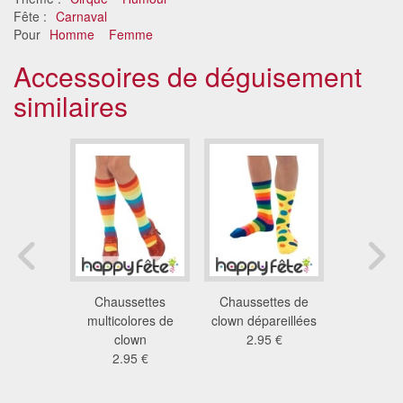
Fête :
Carnaval
Pour
Homme
Femme
Accessoires de déguisement
similaires
haussettes
Chaussettes
Chaussettes de
Chausse
 bleues
multicolores de
clown dépareillées
danseuse
6 €
clown
2.95 €
lignes mul
2.95 €
9.4