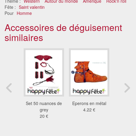
Thème :
Western
Autour du monde
Amérique
Rock'n roll
Fête :
Saint valentin
Pour
Homme
Accessoires de déguisement
similaires
es de
Set 50 nuances de
Eperons en métal
Eperons d
es dorée
grey
4.22 €
en plastiq
entée
20 €
1.4
8 €