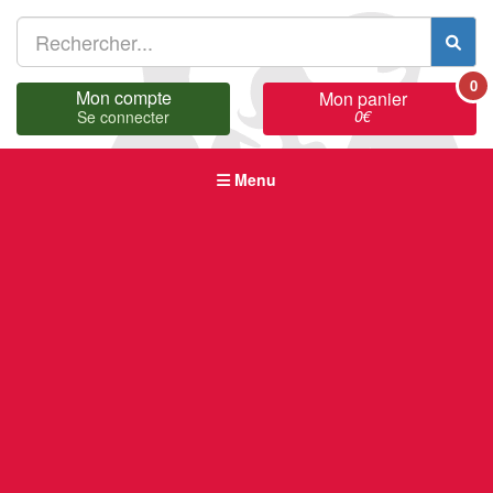
0
Mon compte
Mon panier
0
€
Se connecter
Menu