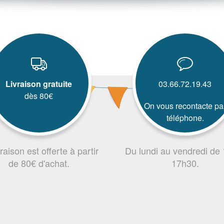
Livraison gratuite
03.66.72.19.43
dès 80€
On vous recontacte pa
téléphone.
vraison est offerte à partir
Du lundi au vendredi de
de 80€ d'achat.
17h30.