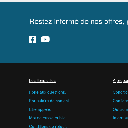
Restez informé de nos offres,
Les liens utiles
A propo
Foire aux questions.
Conditio
Formulaire de contact.
Confident
Etre appelé.
Qui som
Mot de passe oublié
Informat
Conditions de retour.