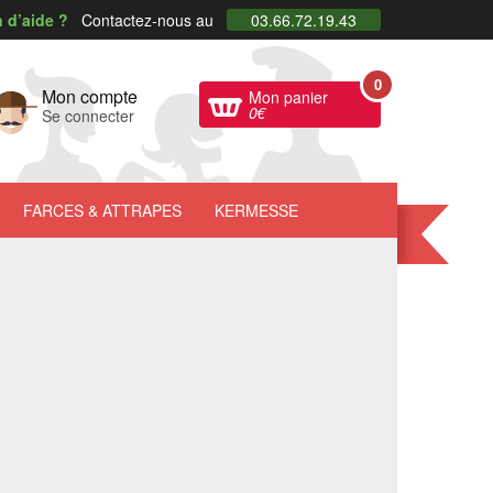
 d’aide ?
Contactez-nous au
03.66.72.19.43
0
Mon compte
Mon panier
0
€
Se connecter
FARCES
& ATTRAPES
KERMESSE