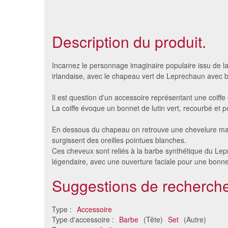
Description du produit.
Incarnez le personnage imaginaire populaire issu de la
irlandaise, avec le chapeau vert de Leprechaun avec b
Il est question d'un accessoire représentant une coiffe
La coiffe évoque un bonnet de lutin vert, recourbé et 
En dessous du chapeau on retrouve une chevelure mar
surgissent des oreilles pointues blanches.
Ces cheveux sont reliés à la barbe synthétique du Le
légendaire, avec une ouverture faciale pour une bonne v
Perruque de père noel avec
Barbe b
Suggestions de recherche
barbe et cache sourcils
17 €
Type :
Accessoire
Type d'accessoire :
Barbe
(Tête)
Set
(Autre)