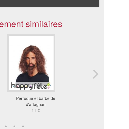
ement similaires
Perruque et barbe de
Perruque naturelle et b
d'artagnan
Père Noël
11 €
34 €