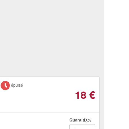
épuisé
18
€
Quantitï¿½