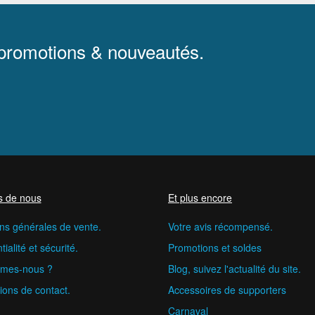
 promotions & nouveautés.
s de nous
Et plus encore
ns générales de vente.
Votre avis récompensé.
ialité et sécurité.
Promotions et soldes
mes-nous ?
Blog, suivez l'actualité du site.
ions de contact.
Accessoires de supporters
Carnaval