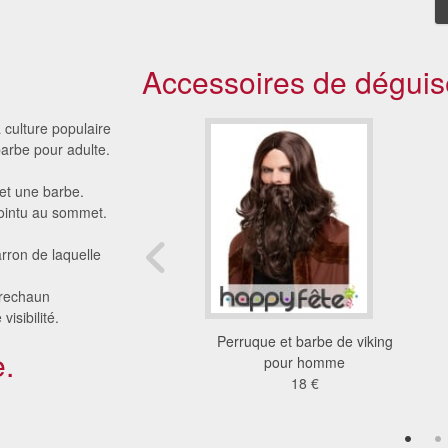
Accessoires de déguis
 culture populaire
arbe pour adulte.
 et une barbe.
pointu au sommet.
ron de laquelle
prechaun
isibilité.
lanche de père noël
Perruque et barbe de viking
.
5.35 €
pour homme
18 €