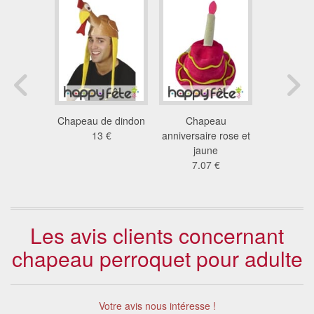
 poulet
Chapeau de dindon
Chapeau
Chapeau
r adulte
13 €
anniversaire rose et
blanche po
4 €
jaune
7.6
7.07 €
Les avis clients concernant
chapeau perroquet pour adulte
Votre avis nous intéresse !