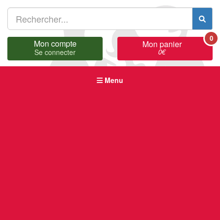
0
Mon compte
Mon panier
0
€
Se connecter
Menu