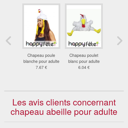
ulet rôti
Chapeau poule
Chapeau poulet
Chapeau d
dulte
blanche pour adulte
blanc pour adulte
13
9 €
7.67 €
6.04 €
Les avis clients concernant
chapeau abeille pour adulte