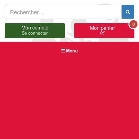
0
Mon compte
Mon panier
0
€
Se connecter
Menu