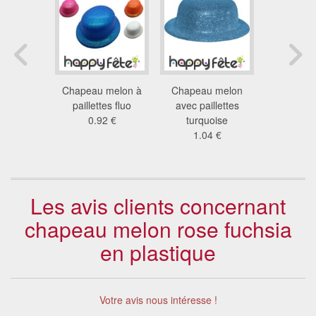
 melon
Chapeau melon à
Chapeau melon
72 chapea
9 €
paillettes fluo
avec paillettes
à pail
0.92 €
turquoise
97
1.04 €
Les avis clients concernant
chapeau melon rose fuchsia
en plastique
Votre avis nous intéresse !