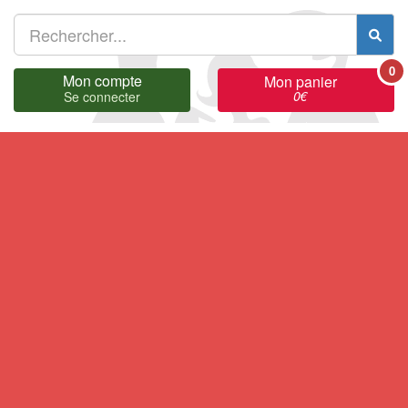
0
Mon compte
Mon panier
0
€
Se connecter