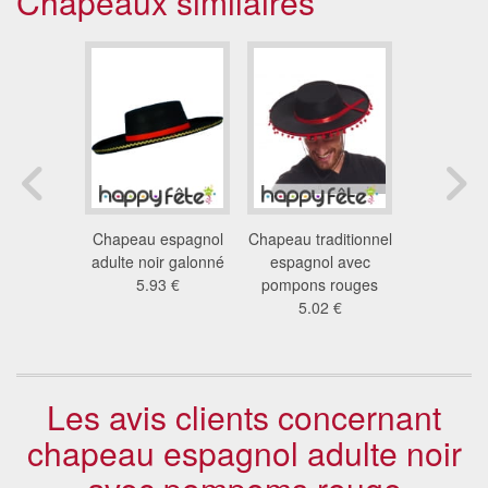
Chapeaux similaires
se homme
Chapeau espagnol
Chapeau traditionnel
Chapeau 
rton
adulte noir galonné
espagnol avec
morts noi
9 €
5.93 €
pompons rouges
rouge 
5.02 €
6.8
Les avis clients concernant
chapeau espagnol adulte noir