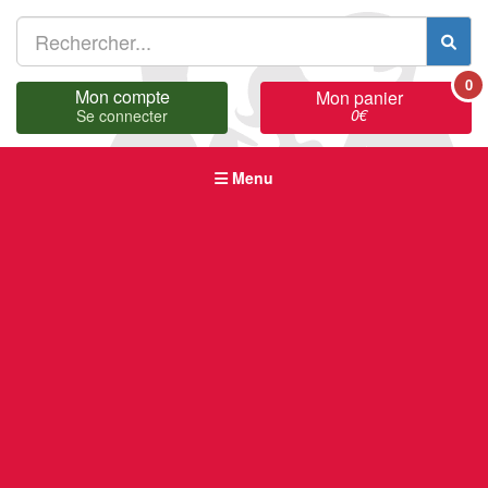
0
Mon compte
Mon panier
0
€
Se connecter
Menu