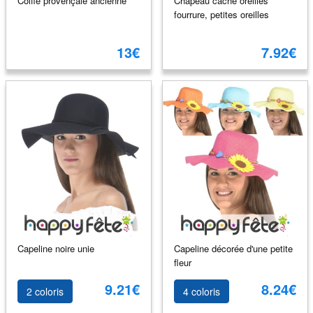
Coiffe provençale ancienne
Chapeau cache oreilles
fourrure, petites oreilles
13€
7.92€
Capeline noire unie
Capeline décorée d'une petite
fleur
9.21€
8.24€
2 coloris
4 coloris