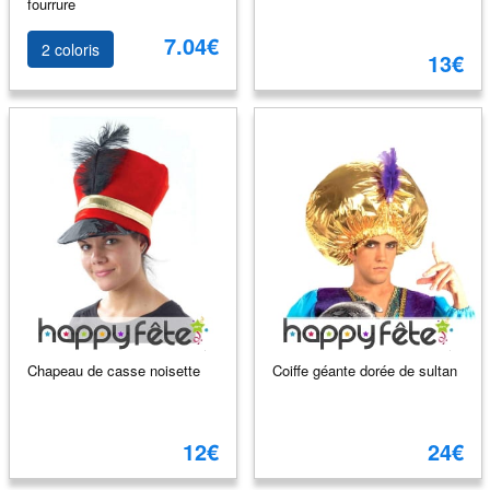
fourrure
7.04€
2 coloris
13€
Chapeau de casse noisette
Coiffe géante dorée de sultan
12€
24€