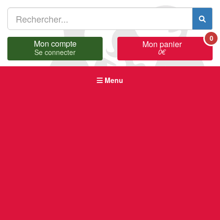
0
Mon compte
Mon panier
0
€
Se connecter
Menu