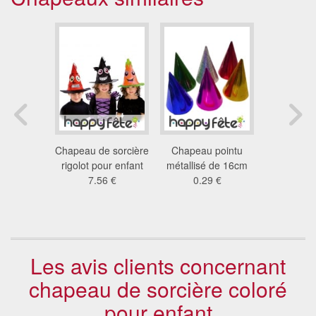
 pointu
Chapeau de sorcière
Chapeau pointu
Cône de c
work
rigolot pour enfant
métallisé de 16cm
enfant
5 €
7.56 €
0.29 €
pomp
4.8
Les avis clients concernant
chapeau de sorcière coloré
pour enfant