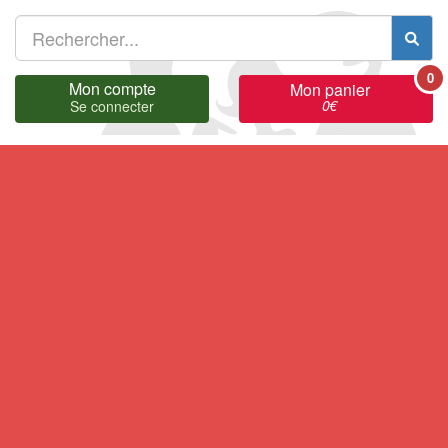
0
Mon compte
Mon panier
0
€
Se connecter