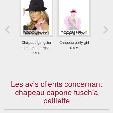
gangster
Chapeau gangster
Chapeau party girl
Borsali
 rayé
femme noir rose
6.9 €
entouré d'
 €
13 €
noir 
3.8
Les avis clients concernant
chapeau capone fuschia
paillette