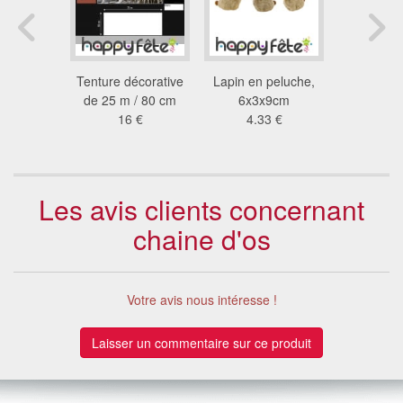
ages en
Tenture décorative
Lapin en peluche,
Rouleau tu
het
de 25 m / 80 cm
6x3x9cm
2.2
 €
16 €
4.33 €
Les avis clients concernant
chaine d'os
Votre avis nous intéresse !
Laisser un commentaire sur ce produit