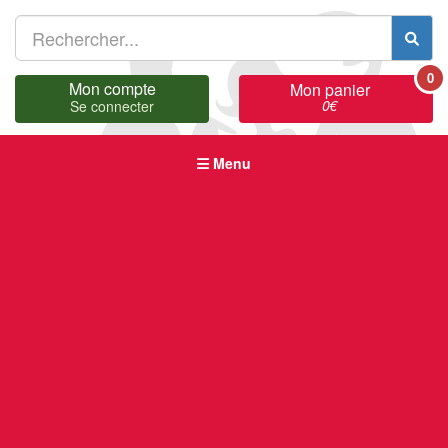
0
Mon compte
Mon panier
0
€
Se connecter
Menu