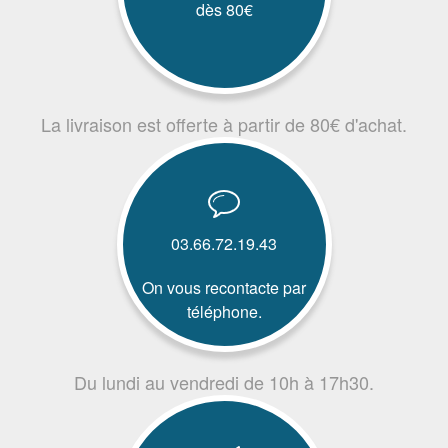
dès 80€
La livraison est offerte à partir de 80€ d'achat.
03.66.72.19.43
On vous recontacte par
téléphone.
Du lundi au vendredi de 10h à 17h30.