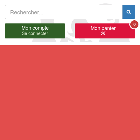
0
Mon compte
Mon panier
0
€
Se connecter