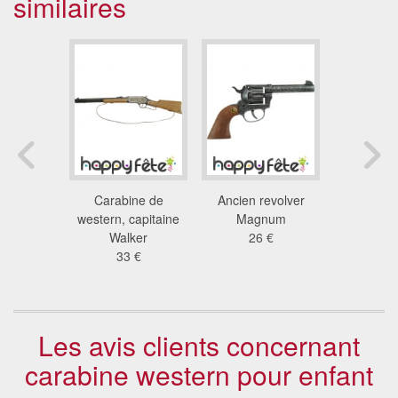
similaires
e cow-boy
Carabine de
Ancien revolver
Revolver 
our adulte
western, capitaine
Magnum
13
 €
Walker
26 €
33 €
Les avis clients concernant
carabine western pour enfant