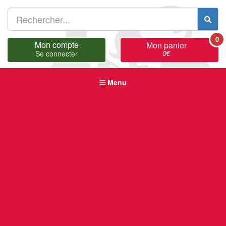
0
Mon compte
Mon panier
0
€
Se connecter
Menu