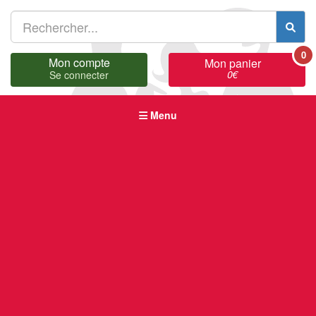
0
Mon compte
Mon panier
0
€
Se connecter
Menu