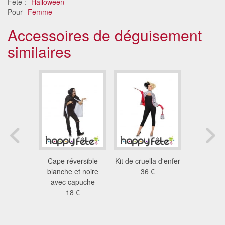
Fête :
Halloween
Pour
Femme
Accessoires de déguisement
similaires
che avec
Cape réversible
Kit de cruella d'enfer
Cape blan
ng
blanche et noire
36 €
capu
 €
avec capuche
32
18 €