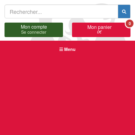
0
Mon compte
Mon panier
0
€
Se connecter
Menu