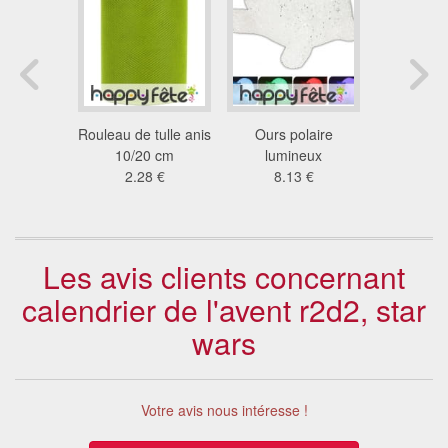
de l'Italie
Rouleau de tulle anis
Ours polaire
Pingouin 
 €
10/20 cm
lumineux
3.8
2.28 €
8.13 €
Les avis clients concernant
calendrier de l'avent r2d2, star
wars
Votre avis nous intéresse !