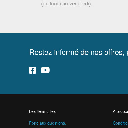
(du lundi au vendredi).
Restez informé de nos offres,
Les liens utiles
A propo
Foire aux questions.
Conditio