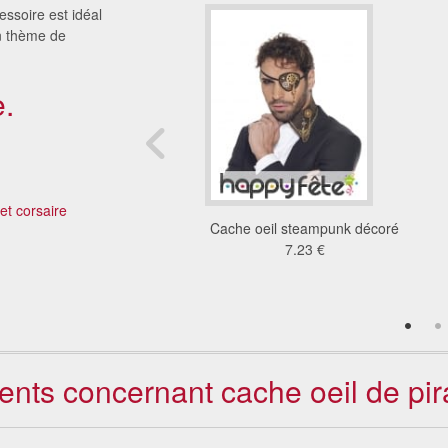
essoire est idéal
un thème de
.
 et corsaire
che-oeil, et cimeterre
Cache oeil steampunk décoré
de pirate
7.23 €
5.16 €
ients concernant cache oeil de pir