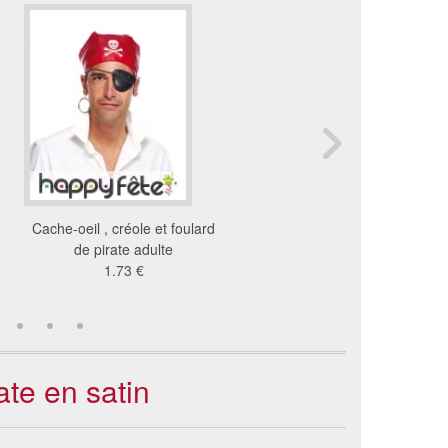
Cache-oeil , créole et foulard
Cache oeil noir de pirat
de pirate adulte
couture
1.73 €
2.25 €
ate en satin