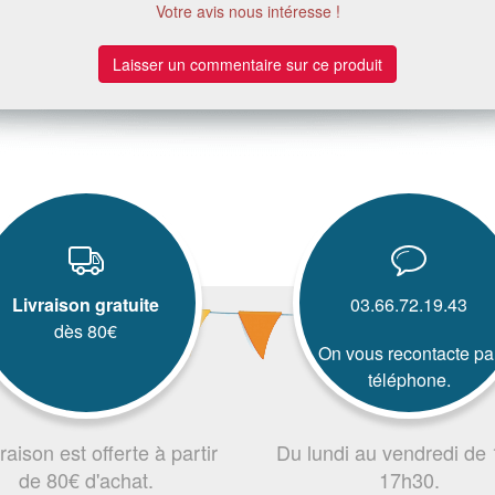
Votre avis nous intéresse !
Laisser un commentaire sur ce produit
Livraison gratuite
03.66.72.19.43
dès 80€
On vous recontacte pa
téléphone.
vraison est offerte à partir
Du lundi au vendredi de
de 80€ d'achat.
17h30.