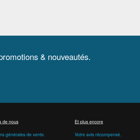
 promotions & nouveautés.
s de nous
Et plus encore
ns générales de vente.
Votre avis récompensé.