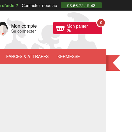
 d’aide ?
Contactez-nous au
03.66.72.19.43
0
Mon compte
Mon panier
0
€
Se connecter
FARCES
& ATTRAPES
KERMESSE