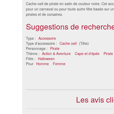
Cache-oeil de pirate en satin de couleur noire. Cet acc
pour un carnaval ou pour toute autre fête basée sur 
pirates et de corsaires.
Suggestions de recherche
Type :
Accessoire
Type d'accessoire :
Cache oeil
(Tête)
Personnage :
Pirate
Thème :
Action & Aventure
Cape et d'épée
Pirate
Cache-oeil noir pirate
Créole, po
Fête :
Halloween
1.81 €
Pour
Homme
Femme
Les avis cl