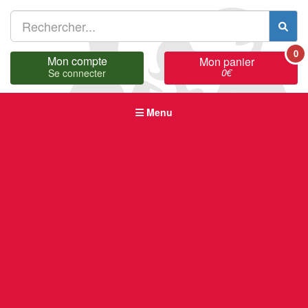
0
Mon compte
Mon panier
0
€
Se connecter
Menu