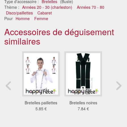
Type d'accessoire :
Bretelles
(Buste)
Thème :
Années 20 - 30 (charleston)
Années 70 - 80
Disco/paillettes
Cabaret
Pour
Homme
Femme
Accessoires de déguisement
similaires
jaunes de
Bretelles paillettes
Bretelles noires
Bretelle
wn
5.85 €
7.84 €
sequ
6 €
7.0