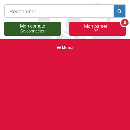
0
Mon compte
Mon panier
0
€
Se connecter
Menu