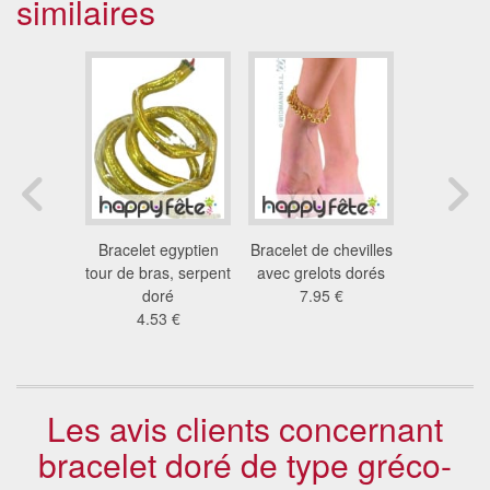
similaires
ux harem
Bracelet egyptien
Bracelet de chevilles
Paire de m
 €
tour de bras, serpent
avec grelots dorés
steam
doré
7.95 €
13
4.53 €
Les avis clients concernant
bracelet doré de type gréco-