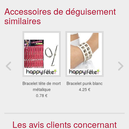
Accessoires de déguisement
similaires
 rangs de
Bracelet tête de mort
Bracelet punk blanc
Bracelet
ker
métalique
4.25 €
disco ar
4 €
0.78 €
5.5
Les avis clients concernant