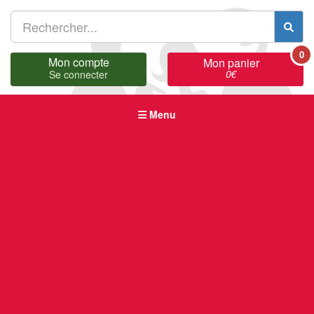
0
Mon compte
Mon panier
0
€
Se connecter
Menu