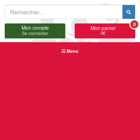
0
Mon compte
Mon panier
0
€
Se connecter
Menu