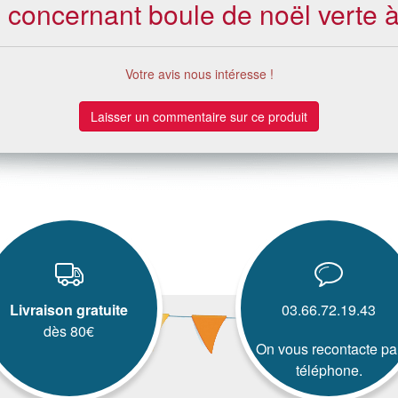
s concernant boule de noël verte à
Votre avis nous intéresse !
Laisser un commentaire sur ce produit
Livraison gratuite
03.66.72.19.43
dès 80€
On vous recontacte pa
téléphone.