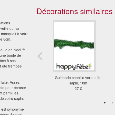
Décorations similaires
rations
veille qui va
i manquait à votre
de 8cm.
boule de Noël ?"
e une boule de
grâce à ses
it été trempée
de branches de sapin
Guirlande chenille verte effet
faite. Assez
horizontale
sapin, 10m
nte pour écraser
12 €
27 €
t parmi les
 de votre sapin.
le est synonyme
anches du sapin.