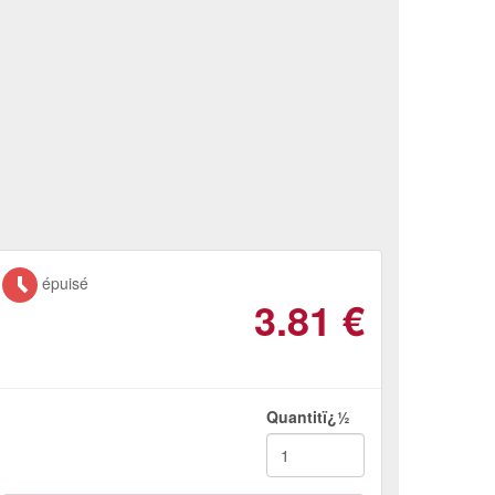
épuisé
3.81
€
Quantitï¿½