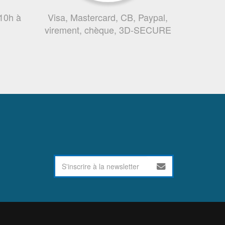
 10h à
Visa, Mastercard, CB, Paypal,
virement, chèque, 3D-SECURE