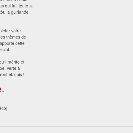
s qui fait toute la
ôt, la guirlande
pléter votre
 les thèmes de
 apporte cette
écial.
u'il mérite et
oël Verte à
ront éblouis !
.
éco)