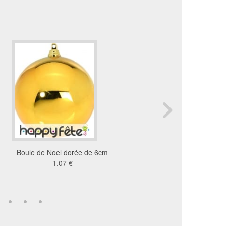
Boule de Noel dorée de 6cm
Boule papier vert foncé
1.07 €
cm
2.62 €