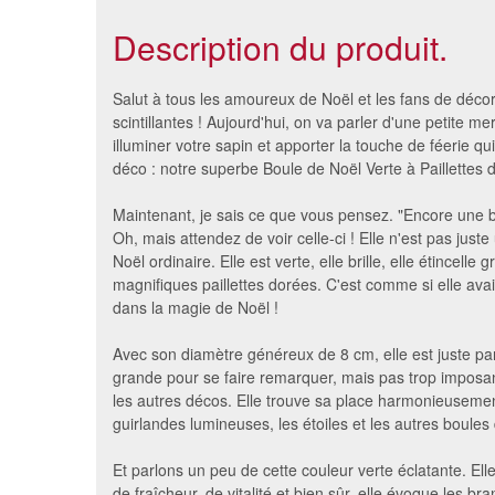
Description du produit.
Salut à tous les amoureux de Noël et les fans de déco
scintillantes ! Aujourd'hui, on va parler d'une petite mer
illuminer votre sapin et apporter la touche de féerie qu
déco : notre superbe Boule de Noël Verte à Paillettes 
Maintenant, je sais ce que vous pensez. "Encore une 
Oh, mais attendez de voir celle-ci ! Elle n'est pas just
Noël ordinaire. Elle est verte, elle brille, elle étincelle 
magnifiques paillettes dorées. C'est comme si elle ava
dans la magie de Noël !
Boule de noël vert et rouge
Guirlan
Avec son diamètre généreux de 8 cm, elle est juste par
pailletée de 8cm
grande pour se faire remarquer, mais pas trop imposa
3.06 €
les autres décos. Elle trouve sa place harmonieusemen
guirlandes lumineuses, les étoiles et les autres boules
Et parlons un peu de cette couleur verte éclatante. El
de fraîcheur, de vitalité et bien sûr, elle évoque les br