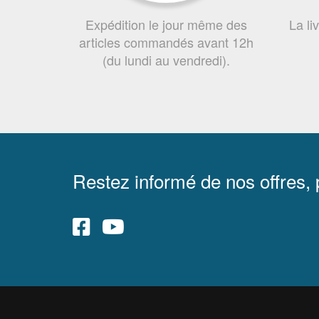
Expédition le jour même des
La li
articles commandés avant 12h
(du lundi au vendredi).
Restez informé de nos offres,