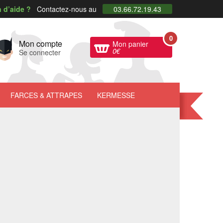
 d’aide ?
Contactez-nous au
03.66.72.19.43
0
Mon compte
Mon panier
0
€
Se connecter
FARCES
& ATTRAPES
KERMESSE