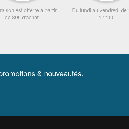
vraison est offerte à partir
Du lundi au vendredi de
de 80€ d'achat.
17h30.
 promotions & nouveautés.