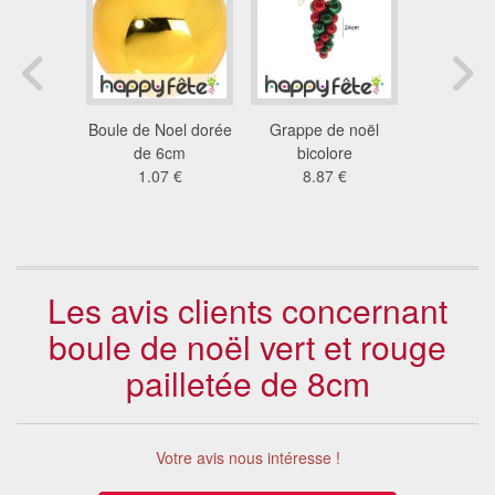
ion de
Boule de Noel dorée
Grappe de noël
6 boules d
chinoise
de 6cm
bicolore
décoré
2 €
1.07 €
8.87 €
paillett
3.7
Les avis clients concernant
boule de noël vert et rouge
pailletée de 8cm
Votre avis nous intéresse !