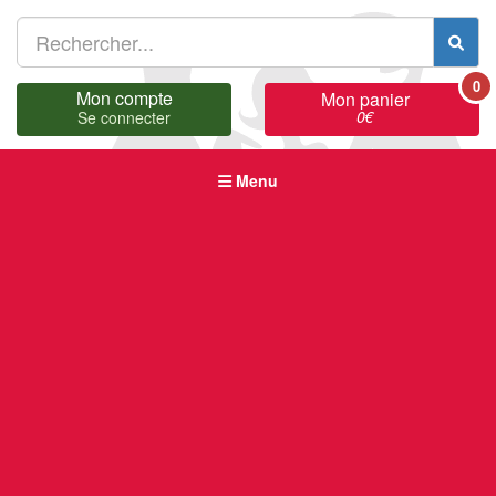
0
Mon compte
Mon panier
0
€
Se connecter
Menu