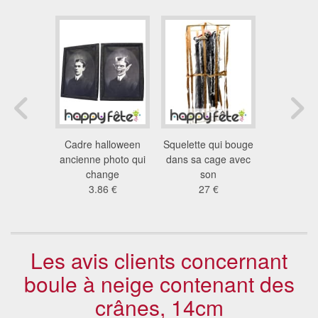
ticulé aux
Cadre halloween
Squelette qui bouge
Monstre qu
mineux.
ancienne photo qui
dans sa cage avec
suspe
t crie
change
son
24
 €
3.86 €
27 €
Les avis clients concernant
boule à neige contenant des
crânes, 14cm