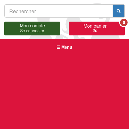
0
Mon compte
Mon panier
0
€
Se connecter
Menu