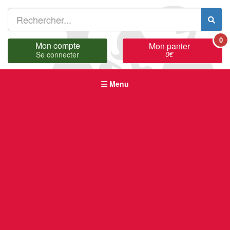
0
Mon compte
Mon panier
0
€
Se connecter
Menu