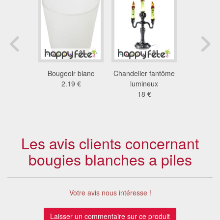
iversaire
Bougeoir blanc
Chandelier fantôme
10X B
 n°8
2.19 €
lumineux
chandeli
9 €
18 €
5.2
Les avis clients concernant
bougies blanches a piles
Votre avis nous intéresse !
Laisser un commentaire sur ce produit