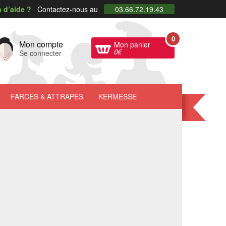
 d’aide ?
Contactez-nous au
03.66.72.19.43
0
Mon compte
Mon panier
0
€
Se connecter
FARCES
& ATTRAPES
KERMESSE