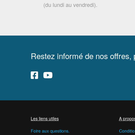
(du lundi au vendredi).
Restez informé de nos offres,
Les liens utiles
A propo
Foire aux questions.
Conditio