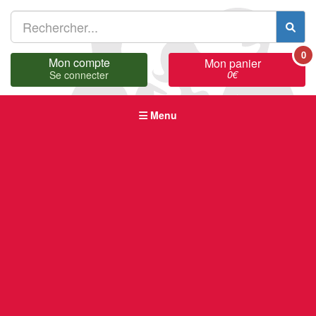
0
Mon compte
Mon panier
0
€
Se connecter
Menu