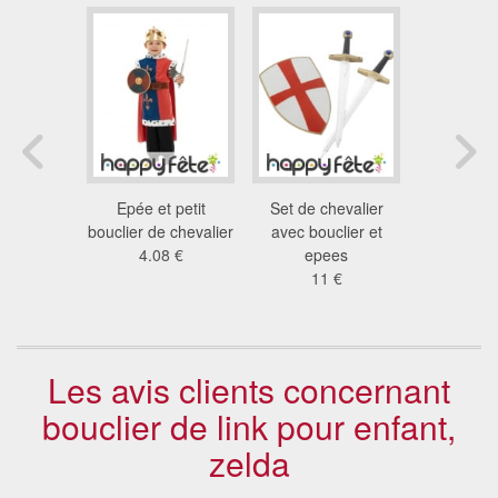
hevalier
Epée et petit
Set de chevalier
Set de chev
dulte
bouclier de chevalier
avec bouclier et
pour e
 €
4.08 €
epees
15
11 €
Les avis clients concernant
bouclier de link pour enfant,
zelda