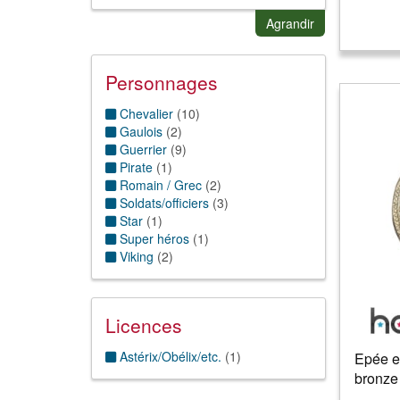
Horreur
(
1
)
Médiéval/Moyen Age
(
14
)
Agrandir
Pirate et corsaire
(
1
)
Stars/célébrités
(
1
)
Personnages
Chevalier
(
10
)
Gaulois
(
2
)
Guerrier
(
9
)
Pirate
(
1
)
Romain / Grec
(
2
)
Soldats/officiers
(
3
)
Star
(
1
)
Super héros
(
1
)
Viking
(
2
)
Licences
Astérix/Obélix/etc.
(
1
)
Epée et
bronze