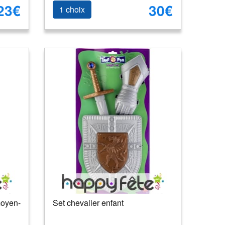
23€
30€
1 choix
moyen-
Set chevalier enfant