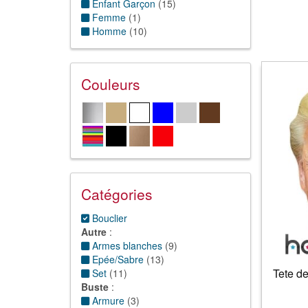
Enfant Garçon
(
15
)
Femme
(
1
)
Homme
(
10
)
Couleurs
Catégories
Bouclier
Autre
:
Armes blanches
(
9
)
Epée/Sabre
(
13
)
Tete d
Set
(
11
)
Buste
:
Armure
(
3
)