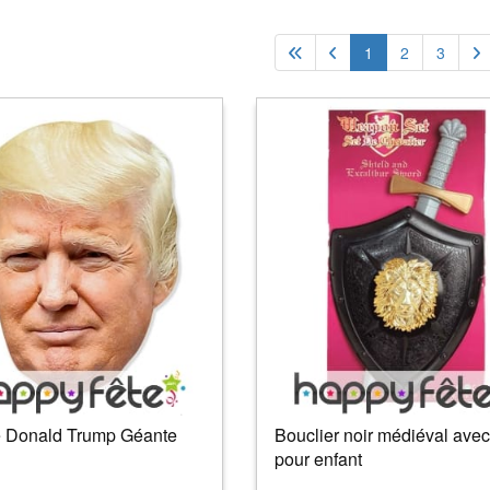
1
2
3
e Donald Trump Géante
Bouclier noir médiéval ave
pour enfant