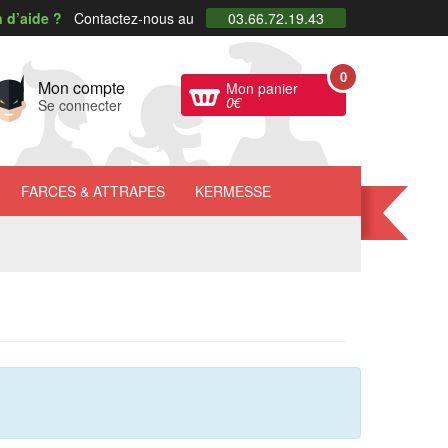
 d’aide ?
Contactez-nous au
03.66.72.19.43
0
Mon compte
Mon panier
0
€
Se connecter
FARCES
& ATTRAPES
KERMESSE