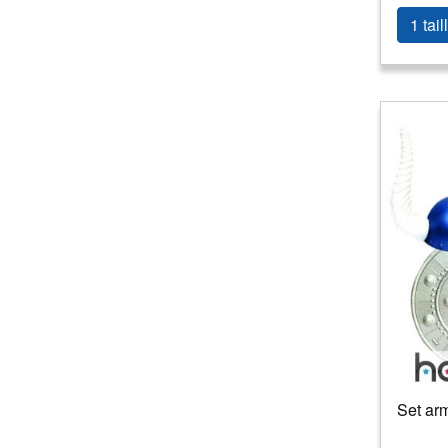
1 tail
Set arm