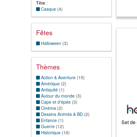
Tête
:
Casque
(
4
)
Fêtes
Halloween
(
3
)
Thèmes
Action & Aventure
(
15
)
Amérique
(
2
)
Antiquité
(
1
)
Autour du monde
(
3
)
Cape et d'épée
(
3
)
Cinéma
(
2
)
Dessins Animés & BD
(
2
)
Enfance
(
1
)
Set de 
Guerre
(
12
)
Historique
(
16
)