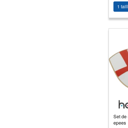
1 tail
Set de 
epees