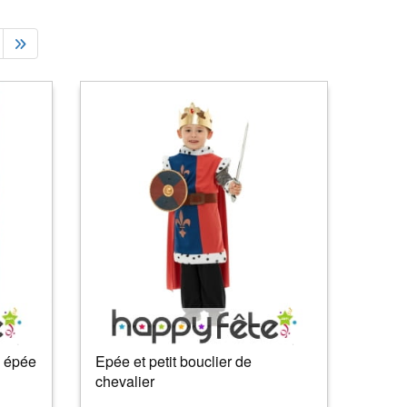
c épée
Epée et petit bouclier de
chevalier