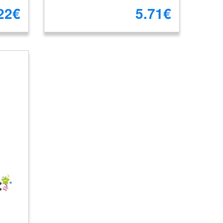
22€
5.71€