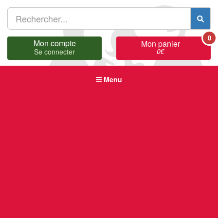
0
Mon compte
Mon panier
0
€
Se connecter
Menu