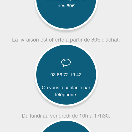
dès 80€
La livraison est offerte à partir de 80€ d'achat.
03.66.72.19.43
On vous recontacte par
téléphone.
Du lundi au vendredi de 10h à 17h30.