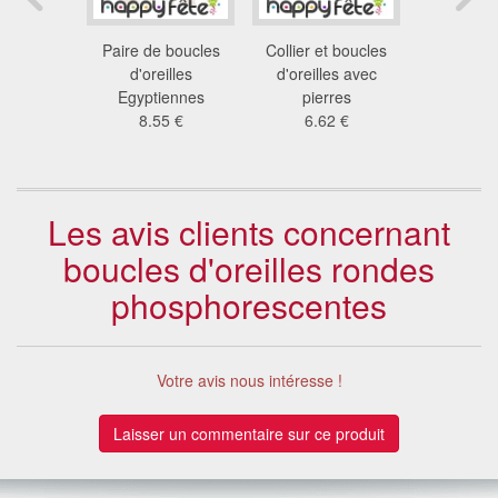
'oreilles
Paire de boucles
Collier et boucles
Collier e
tienne
d'oreilles
d'oreilles avec
d'oreille
3 €
Egyptiennes
pierres
5.5
8.55 €
6.62 €
Les avis clients concernant
boucles d'oreilles rondes
phosphorescentes
Votre avis nous intéresse !
Laisser un commentaire sur ce produit