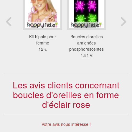
oreilles à
Kit hippie pour
Boucles d'oreilles
Set bijoux
al hippies
femme
araignées
5.0
5 €
12 €
phosphorescentes
1.81 €
Les avis clients concernant
boucles d'oreilles en forme
d'éclair rose
Votre avis nous intéresse !