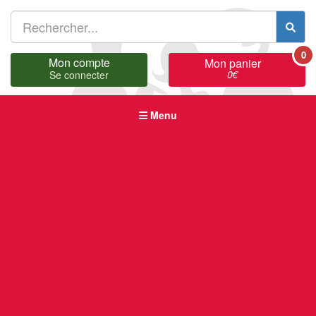
0
Mon compte
Mon panier
0
€
Se connecter
Menu