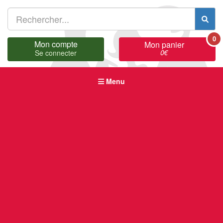
0
Mon compte
Mon panier
0
€
Se connecter
Menu