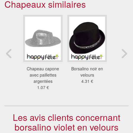
Chapeaux similaires
 capone
Chapeau capone
Borsalino noir en
Borsalino 
ttes rouge
avec paillettes
velours
avec lisere
7 €
argentées
4.31 €
3.8
1.07 €
Les avis clients concernant
borsalino violet en velours