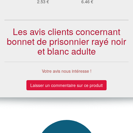
8 €
2.53 €
6.46 €
0.3
Les avis clients concernant
bonnet de prisonnier rayé noir
et blanc adulte
Votre avis nous intéresse !
Laisser un commentaire sur ce produit