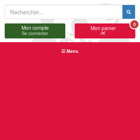
0
Mon compte
Mon panier
0
€
Se connecter
Menu