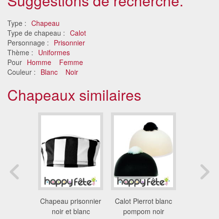
Suggestions de recherche.
Type :
Chapeau
Type de chapeau :
Calot
Personnage :
Prisonnier
Thème :
Uniformes
Pour
Homme
Femme
Couleur :
Blanc
Noir
Chapeaux similaires
dding de
Chapeau prisonnier
Calot Pierrot blanc
Calot b
ël
noir et blanc
pompom noir
papier, 