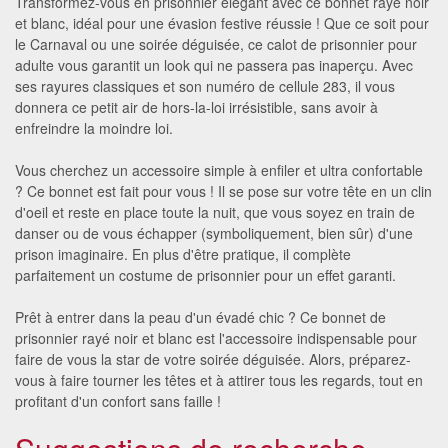
Transformez-vous en prisonnier élégant avec ce bonnet rayé noir
et blanc, idéal pour une évasion festive réussie ! Que ce soit pour
le Carnaval ou une soirée déguisée, ce calot de prisonnier pour
adulte vous garantit un look qui ne passera pas inaperçu. Avec
ses rayures classiques et son numéro de cellule 283, il vous
donnera ce petit air de hors-la-loi irrésistible, sans avoir à
enfreindre la moindre loi.
Vous cherchez un accessoire simple à enfiler et ultra confortable
? Ce bonnet est fait pour vous ! Il se pose sur votre tête en un clin
d'oeil et reste en place toute la nuit, que vous soyez en train de
danser ou de vous échapper (symboliquement, bien sûr) d'une
prison imaginaire. En plus d'être pratique, il complète
parfaitement un costume de prisonnier pour un effet garanti.
Prêt à entrer dans la peau d'un évadé chic ? Ce bonnet de
prisonnier rayé noir et blanc est l'accessoire indispensable pour
faire de vous la star de votre soirée déguisée. Alors, préparez-
vous à faire tourner les têtes et à attirer tous les regards, tout en
profitant d'un confort sans faille !