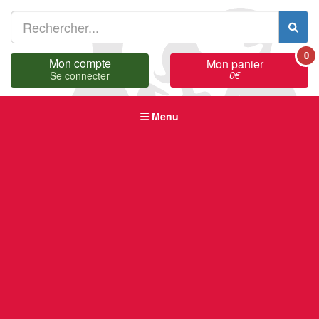
0
Mon compte
Mon panier
0
€
Se connecter
Menu