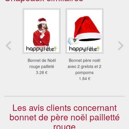
ère noël
Bonnet de Noël
Bonnet père noël
Bonnet 
ly
rouge pailleté
avec 2 grelots et 2
lumineux,
 €
3.28 €
pompoms
sap
1.84 €
2.3
Les avis clients concernant
bonnet de père noël pailletté
rouge