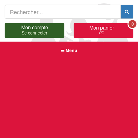
0
Mon compte
Mon panier
0
€
Se connecter
Menu