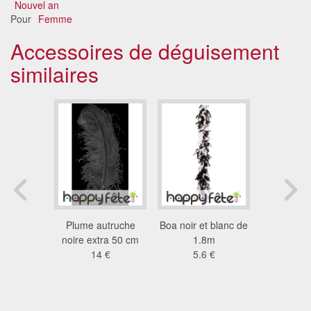
Nouvel an
Pour
Femme
Accessoires de déguisement
similaires
 et fils
Plume autruche
Boa noir et blanc de
Boa plume
. 180cm,
noire extra 50 cm
1.8m
et noire
g
14 €
5.6 €
5.6
9 €