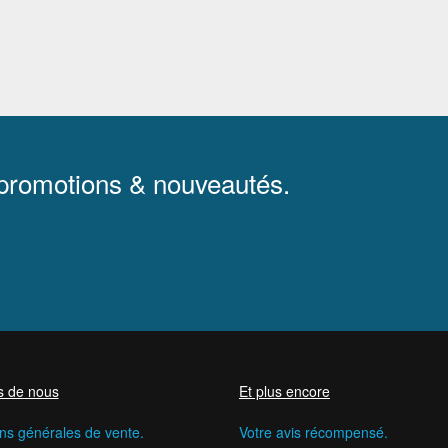
 promotions & nouveautés.
s de nous
Et plus encore
ns générales de vente.
Votre avis récompensé.