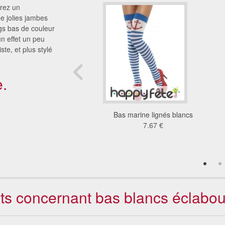
rez un
e jolies jambes
gs bas de couleur
n effet un peu
te, et plus stylé
.
rayés blanc bleu avec
Bas marine lignés blancs
noeuds
7.67 €
7.31 €
nts concernant bas blancs éclabo