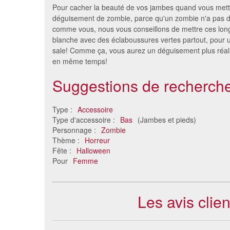
Pour cacher la beauté de vos jambes quand vous mett
déguisement de zombie, parce qu'un zombie n'a pas d
comme vous, nous vous conseillons de mettre ces lon
blanche avec des éclaboussures vertes partout, pour u
sale! Comme ça, vous aurez un déguisement plus réalis
en même temps!
Suggestions de recherche
Type :
Accessoire
Bas bleu noir lignés
Collants 
Type d'accessoire :
Bas
(Jambes et pieds)
5.19 €
Personnage :
Zombie
Thème :
Horreur
Fête :
Halloween
Pour
Femme
Les avis clie