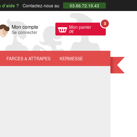
 d’aide ?
Contactez-nous au
03.66.72.19.43
0
Mon compte
Mon panier
0
€
Se connecter
FARCES
& ATTRAPES
KERMESSE