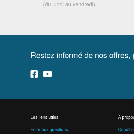
(du lundi au vendredi).
Restez informé de nos offres,
Les liens utiles
A propo
Foire aux questions.
Conditio