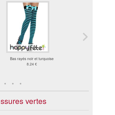
Bas rayés noir et turquoise
Bas alice bleu ciel
8.24 €
11 €
ussures vertes