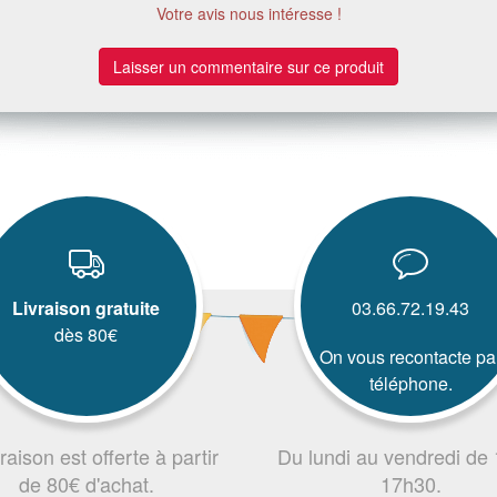
Votre avis nous intéresse !
Laisser un commentaire sur ce produit
Livraison gratuite
03.66.72.19.43
dès 80€
On vous recontacte pa
téléphone.
vraison est offerte à partir
Du lundi au vendredi de
de 80€ d'achat.
17h30.