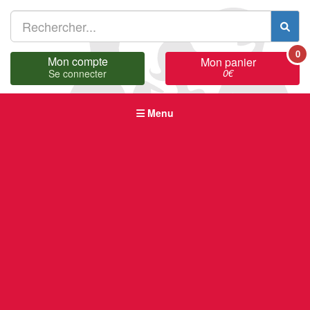
0
Mon compte
Mon panier
0
€
Se connecter
Menu