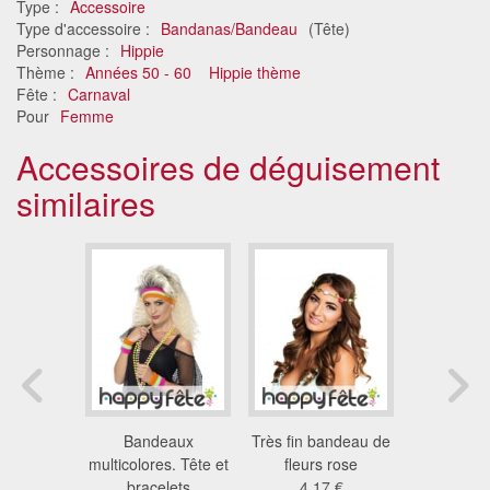
Type :
Accessoire
Type d'accessoire :
Bandanas/Bandeau
(Tête)
Personnage :
Hippie
Thème :
Années 50 - 60
Hippie thème
Fête :
Carnaval
Pour
Femme
Accessoires de déguisement
similaires
e marron
Bandeaux
Très fin bandeau de
Kit d'acc
tête avec
multicolores. Tête et
fleurs rose
hippie po
les
bracelets
4.17 €
15