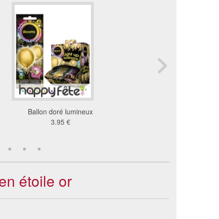
Ballon doré lumineux
Ballon chiffre doré
3.95 €
5.35 €
en étoile or