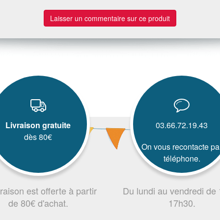
Laisser un commentaire sur ce produit
Livraison gratuite
03.66.72.19.43
dès 80€
On vous recontacte pa
téléphone.
vraison est offerte à partir
Du lundi au vendredi de
de 80€ d'achat.
17h30.