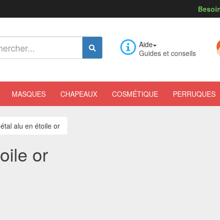
Besoin
Aide
Guides et conseils
MASQUES
CHAPEAUX
COSMÉTIQUE
PERRUQUES
étal alu en étoile or
oile or