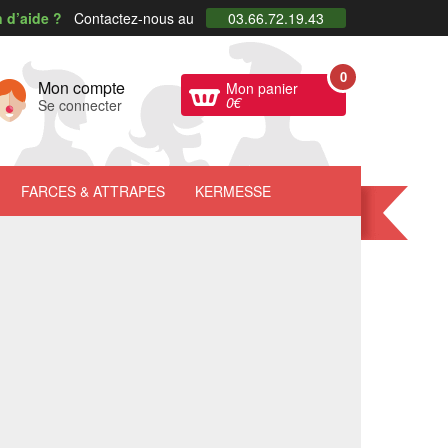
 d’aide ?
Contactez-nous au
03.66.72.19.43
0
Mon compte
Mon panier
0
€
Se connecter
FARCES
& ATTRAPES
KERMESSE