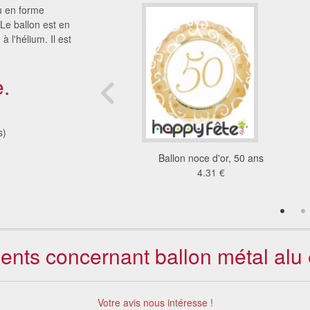
u en forme
Le ballon est en
à l'hélium. Il est
.
s)
on nacré de 30cm
Ballon noce d'or, 50 ans
1.21 €
4.31 €
ients concernant ballon métal alu 
Votre avis nous intéresse !