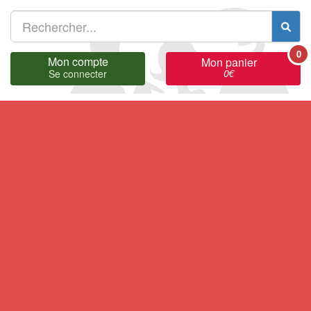
0
Mon compte
Mon panier
0
€
Se connecter