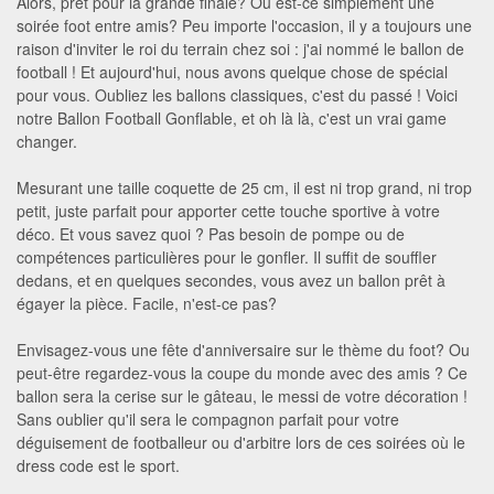
Alors, prêt pour la grande finale? Ou est-ce simplement une
soirée foot entre amis? Peu importe l'occasion, il y a toujours une
raison d'inviter le roi du terrain chez soi : j'ai nommé le ballon de
football ! Et aujourd'hui, nous avons quelque chose de spécial
pour vous. Oubliez les ballons classiques, c'est du passé ! Voici
notre Ballon Football Gonflable, et oh là là, c'est un vrai game
changer.
Mesurant une taille coquette de 25 cm, il est ni trop grand, ni trop
petit, juste parfait pour apporter cette touche sportive à votre
déco. Et vous savez quoi ? Pas besoin de pompe ou de
compétences particulières pour le gonfler. Il suffit de souffler
dedans, et en quelques secondes, vous avez un ballon prêt à
égayer la pièce. Facile, n'est-ce pas?
Envisagez-vous une fête d'anniversaire sur le thème du foot? Ou
peut-être regardez-vous la coupe du monde avec des amis ? Ce
ballon sera la cerise sur le gâteau, le messi de votre décoration !
Sans oublier qu'il sera le compagnon parfait pour votre
déguisement de footballeur ou d'arbitre lors de ces soirées où le
dress code est le sport.