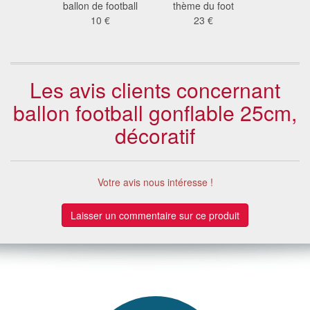
ween
ballon de football
thème du foot
motif étoi
 €
10 €
23 €
2.7
Les avis clients concernant
ballon football gonflable 25cm,
décoratif
Votre avis nous intéresse !
Laisser un commentaire sur ce produit