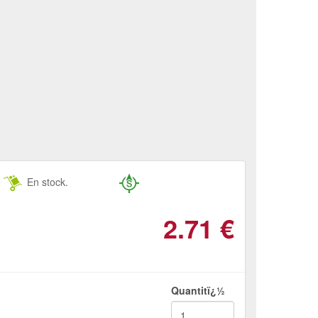
En stock.
2.71
€
Quantitï¿½