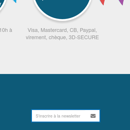
r
 10h à
Visa, Mastercard, CB, Paypal,
virement, chèque, 3D-SECURE