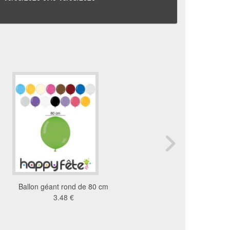
Ballon géant rond de 80 cm
Kit de decoration hall
3.48 €
18 €