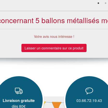
 concernant 5 ballons métallisés mo
Votre avis nous intéresse !
Laisser un commentaire sur ce produit
Livraison gratuite
03.66.72.19.43
dès 80€