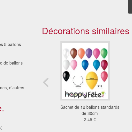
Décorations similaires
s 5 ballons
e de ballons
ines, d'autres
.
ons ronds avec lien
Sachet de 12 ballons standards
11 €
de 30cm
2.45 €
s)