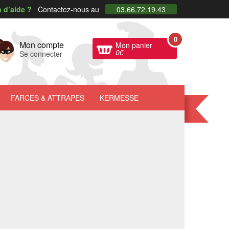
 d’aide ?
Contactez-nous au
03.66.72.19.43
0
Mon compte
Mon panier
0
€
Se connecter
FARCES
& ATTRAPES
KERMESSE