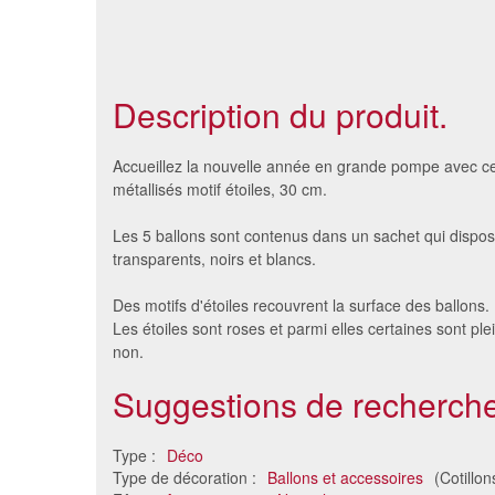
Description du produit.
Accueillez la nouvelle année en grande pompe avec ce
métallisés motif étoiles, 30 cm.
Les 5 ballons sont contenus dans un sachet qui dispos
transparents, noirs et blancs.
Des motifs d'étoiles recouvrent la surface des ballons.
Les étoiles sont roses et parmi elles certaines sont ple
non.
Suggestions de recherche
Ballons coeur couple de marié
50 ball
9.27 €
Type :
Déco
Type de décoration :
Ballons et accessoires
(Cotillon