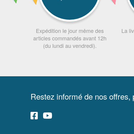
Expédition le jour même des
La li
articles commandés avant 12h
(du lundi au vendredi).
Restez informé de nos offres,