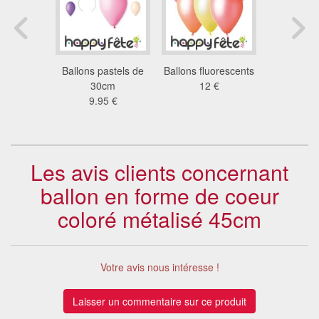
24 ballons
Ballons pastels de
Ballons fluorescents
50 ballons
eler
30cm
12 €
30
6 €
9.95 €
6.7
Les avis clients concernant
ballon en forme de coeur
coloré métalisé 45cm
Votre avis nous intéresse !
Laisser un commentaire sur ce produit