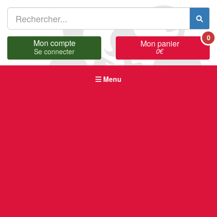
0
Mon compte
Mon panier
0
€
Se connecter
Menu