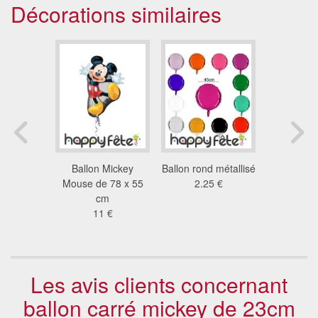
Décorations similaires
12 ballons
Ballon Mickey
Ballon rond métallisé
Ballon géa
 de 30cm
Mouse de 78 x 55
2.25 €
80 
5 €
cm
3.4
11 €
Les avis clients concernant
ballon carré mickey de 23cm