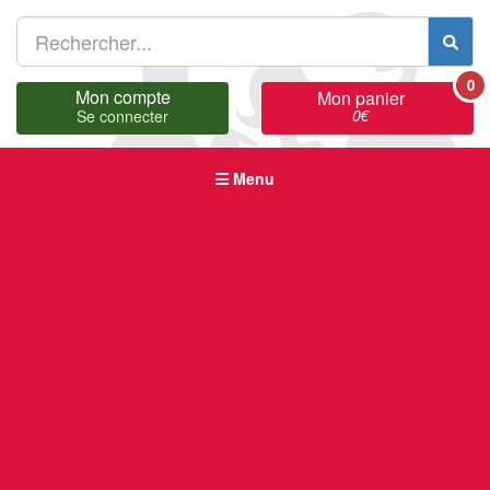
0
Mon compte
Mon panier
0
€
Se connecter
Menu