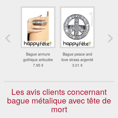
ée peace
Bague armure
Bague peace and
Bague gro
love
gothique articulée
love strass argenté
(fa
1 €
7.95 €
3.01 €
3.2
Les avis clients concernant
bague métalique avec tête de
mort