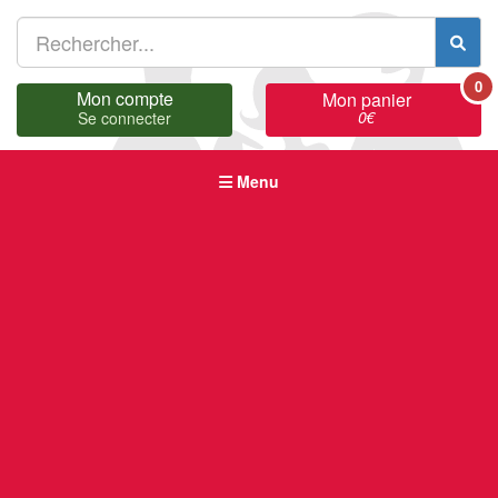
0
Mon compte
Mon panier
0
€
Se connecter
Menu